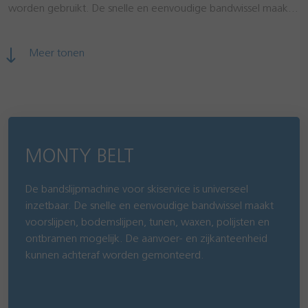
worden gebruikt. De snelle en eenvoudige bandwissel maakt
voorschuren, basischuren, tunen, waxen, polijsten en
ontbramen mogelijk. Door middel van een achteraf te
Meer tonen
monteren aanvoer- en zijkanteneenheid kunnen alle soorten
onderhoud op deze machine worden uitgevoerd.
MONTY BELT
De bandslijpmachine voor skiservice is universeel
inzetbaar. De snelle en eenvoudige bandwissel maakt
voorslijpen, bodemslijpen, tunen, waxen, polijsten en
ontbramen mogelijk. De aanvoer- en zijkanteenheid
kunnen achteraf worden gemonteerd.