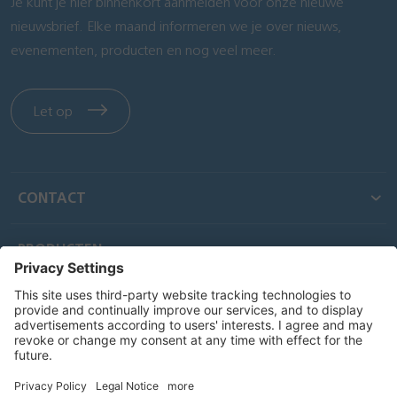
Je kunt je hier binnenkort aanmelden voor onze nieuwe
nieuwsbrief. Elke maand informeren we je over nieuws,
evenementen, producten en nog veel meer.
Let op
CONTACT
PRODUCTEN
SNELKOPPELINGEN
DIENSTEN