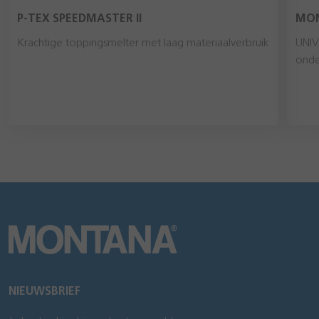
P-TEX SPEEDMASTER II
MON
Krachtige toppingsmelter met laag materiaalverbruik
UNIV
onde
NIEUWSBRIEF