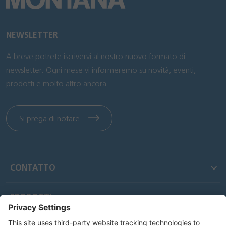
NEWSLETTER
A breve potrete iscrivervi al nostro nuovo formato di
newsletter. Ogni mese vi informeremo su novità, eventi,
prodotti e molto altro ancora.
Si prega di notare
CONTATTO
PRODOTTI