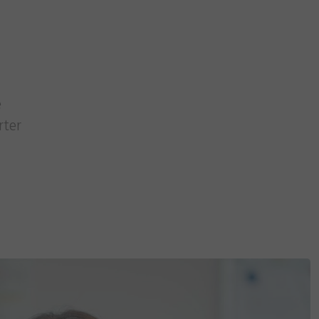
e
rter