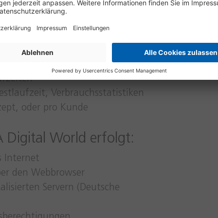
, um die Daten unserer Kunden wirkungsvoll zu
formationen:
ufzeiten
stlaufzeit, Verbrauchsstatistiken
zept, oder pro Kunde
Digital World erfolgt:
 Internet
ber den Webbrowser
alisierten Servern (Deutsche
sberechtigungen