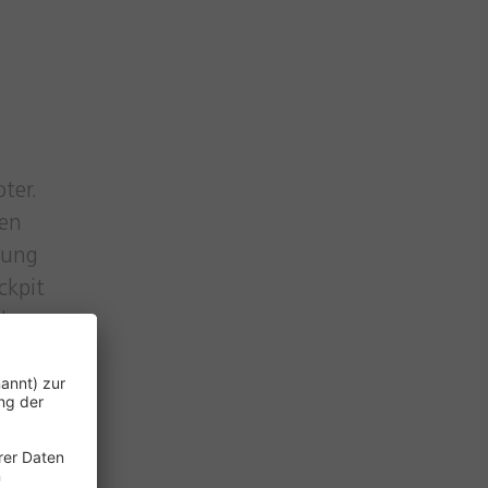
ter.
gen
tung
ckpit
über
e
ff
tzt