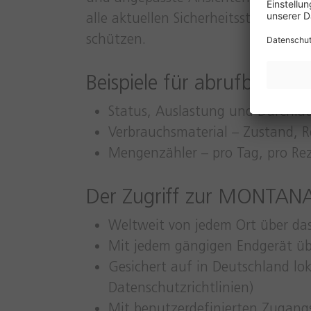
alle aktuellen Sicherheitsstandards
schützen.
Beispiele für abrufbare In
Status, Auslastung und Durchla
Verbrauchsmaterial – Zustand, Re
Mengenzähler – pro Tag, pro Re
Der Zugriff zur MONTANA 
Weltweit von jedem Ort über das
Mit jedem gängigen Endgerät ü
Gesichert auf in Deutschland lok
Datenschutzrichtlinien)
Mit benutzerdefinierten Zugang