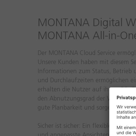
MONTANA Digital Wor
MONTANA All-in-One 
Der MONTANA Cloud Service ermöglic
Unsere Kunden haben mit diesem Serv
Informationen zum Status, Betrieb 
und Durchlaufzeiten ermöglichen ei
erhalten die Nutzer auf ihrem PC, T
den Abnutzungsgrad der Verbrauchsm
gute Planbarkeit und sorgen für eine
Sicher ist sicher: Ein flexibles Ben
und angepasste Ansichten der Masc