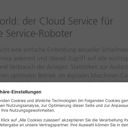
ld: der Cloud Service für
Service-Roboter
ht eine einfache Einbindung aktueller Schleifrobo
ice jederzeit und überall Zugriff auf alle wichti
und Verbrauch der Anlagen. Statistiken zur Auslas
nen optimalen Betrieb. Im digitalen Maschinen-Co
ablet oder Smartphone einen schnellen Überblick 
aterialien. Diese Informationen ermöglichen ein
n ausfallfreien Betrieb.
utzermanagement ermöglicht einen gesicherten Zugri
hinendaten, die MONTANA Digital World unterstü