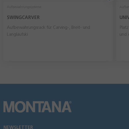
Aufbewahrungssysteme
Aufbe
SWINGCARVER
UNI
Aufbewahrungsrack für Carving-, Breit- und
Plat
Langlaufski
und 
NEWSLETTER