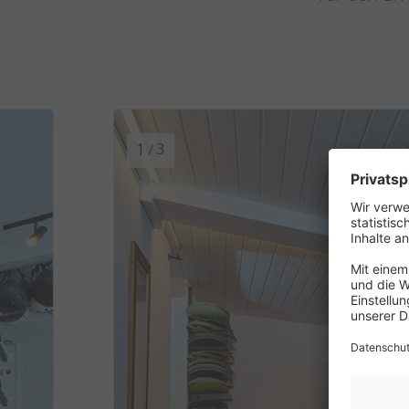
1
3
/