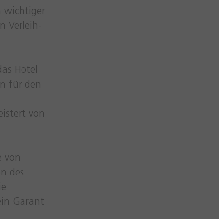
n wichtiger
n Verleih-
as Hotel
en für den
eistert von
e von
en des
ie
ein Garant