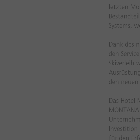
letzten Mon
Bestandteil
Systems, w
Dank des n
den Service
Skiverleih 
Ausrüstunge
den neuen 
Das Hotel M
MONTANA un
Unternehme
Investitio
für den Erf