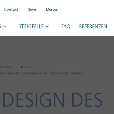
Kontakt
News
Messen
G
STEIGFELLE
FAQ
REFERENZEN
NTANA
News
e-Design des Skiverleih bei 4-Sterne-Hotel Madrisa
-DESIGN DES